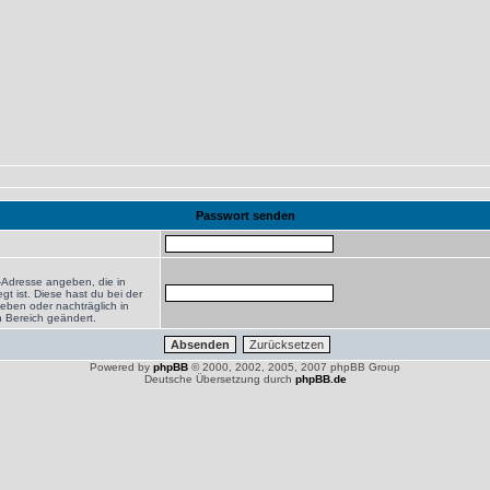
Passwort senden
-Adresse angeben, die in
egt ist. Diese hast du bei der
eben oder nachträglich in
 Bereich geändert.
Powered by
phpBB
© 2000, 2002, 2005, 2007 phpBB Group
Deutsche Übersetzung durch
phpBB.de