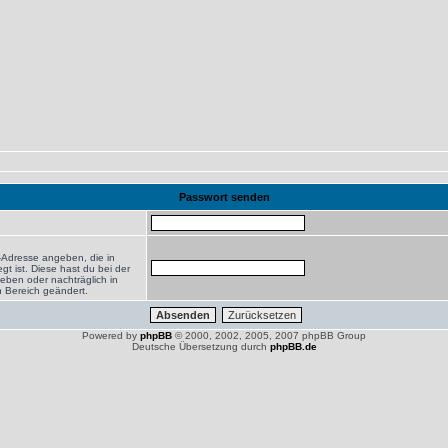
Passwort senden
-Adresse angeben, die in
egt ist. Diese hast du bei der
eben oder nachträglich in
 Bereich geändert.
Powered by
phpBB
© 2000, 2002, 2005, 2007 phpBB Group
Deutsche Übersetzung durch
phpBB.de