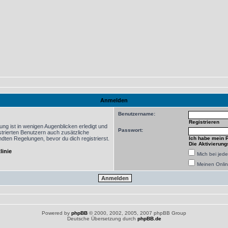
Anmelden
Benutzername:
Registrieren
ng ist in wenigen Augenblicken erledigt und
Passwort:
istrierten Benutzern auch zusätzliche
ten Regelungen, bevor du dich registrierst.
Ich habe mein 
Die Aktivierung
linie
Mich bei je
Meinen Onlin
Powered by
phpBB
© 2000, 2002, 2005, 2007 phpBB Group
Deutsche Übersetzung durch
phpBB.de