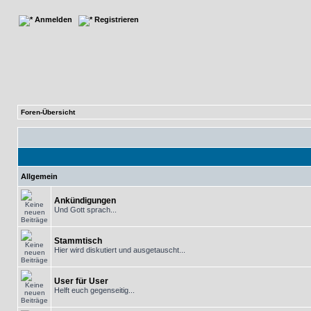
Anmelden
Registrieren
Foren-Übersicht
Allgemein
Ankündigungen
Und Gott sprach...
Stammtisch
Hier wird diskutiert und ausgetauscht...
User für User
Helft euch gegenseitig...