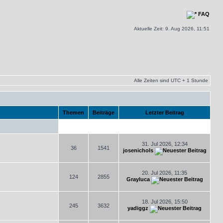
FAQ
Aktuelle Zeit: 9. Aug 2026, 11:51
Alle Zeiten sind UTC + 1 Stunde
Themen
Beiträge
Letzter Beitrag
31. Jul 2026, 12:34
36
1541
josenichols
20. Jul 2026, 11:35
124
2855
Grayluca
18. Jul 2026, 15:50
245
3632
yadiggz