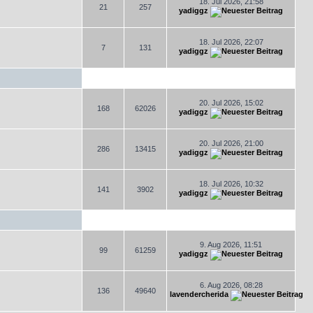
18. Jul 2026, 21:58
21
257
yadiggz
18. Jul 2026, 22:07
7
131
yadiggz
20. Jul 2026, 15:02
168
62026
yadiggz
20. Jul 2026, 21:00
286
13415
yadiggz
18. Jul 2026, 10:32
141
3902
yadiggz
9. Aug 2026, 11:51
99
61259
yadiggz
6. Aug 2026, 08:28
136
49640
lavendercherida