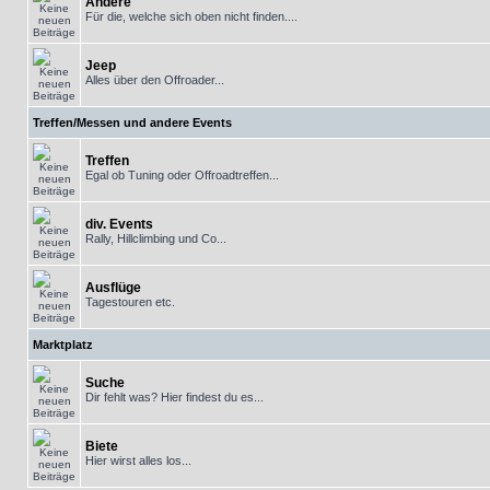
Andere
Für die, welche sich oben nicht finden....
Jeep
Alles über den Offroader...
Treffen/Messen und andere Events
Treffen
Egal ob Tuning oder Offroadtreffen...
div. Events
Rally, Hillclimbing und Co...
Ausflüge
Tagestouren etc.
Marktplatz
Suche
Dir fehlt was? Hier findest du es...
Biete
Hier wirst alles los...