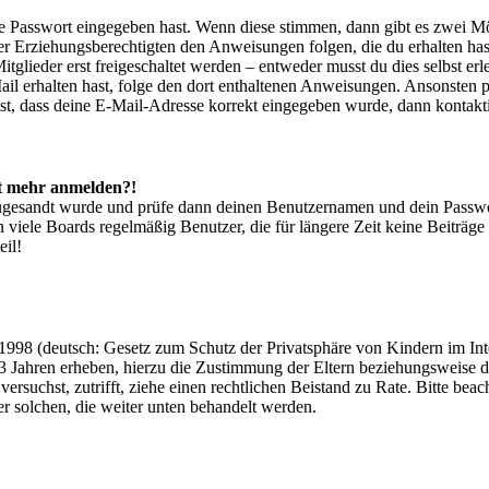
ige Passwort eingegeben hast. Wenn diese stimmen, dann gibt es zwei 
iner Erziehungsberechtigten den Anweisungen folgen, die du erhalten hast
glieder erst freigeschaltet werden – entweder musst du dies selbst erl
-Mail erhalten hast, folge den dort enthaltenen Anweisungen. Ansonsten
st, dass deine E-Mail-Adresse korrekt eingegeben wurde, dann kontakti
cht mehr anmelden?!
g zugesandt wurde und prüfe dann deinen Benutzernamen und dein Passwo
 viele Boards regelmäßig Benutzer, die für längere Zeit keine Beiträg
eil!
998 (deutsch: Gesetz zum Schutz der Privatsphäre von Kindern im Inter
3 Jahren erheben, hierzu die Zustimmung der Eltern beziehungsweise d
ren versuchst, zutrifft, ziehe einen rechtlichen Beistand zu Rate. Bitte
ßer solchen, die weiter unten behandelt werden.