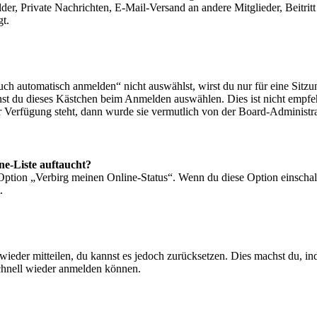
lder, Private Nachrichten, E-Mail-Versand an andere Mitglieder, Beitri
gt.
 automatisch anmelden“ nicht auswählst, wirst du nur für eine Sitzu
nst du dieses Kästchen beim Anmelden auswählen. Dies ist nicht empf
ur Verfügung steht, dann wurde sie vermutlich von der Board-Administra
ne-Liste auftaucht?
 Option „Verbirg meinen Online-Status“. Wenn du diese Option einschal
.
t wieder mitteilen, du kannst es jedoch zurücksetzen. Dies machst du, 
schnell wieder anmelden können.