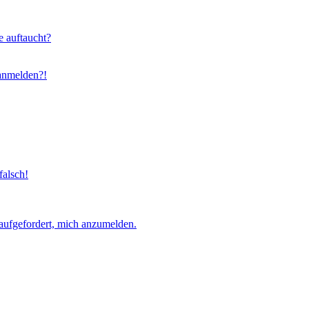
e auftaucht?
 anmelden?!
falsch!
aufgefordert, mich anzumelden.