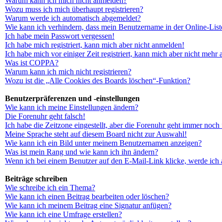
Warum kann ich mich nicht anmelden?
Wozu muss ich mich überhaupt registrieren?
Warum werde ich automatisch abgemeldet?
Wie kann ich verhindern, dass mein Benutzername in der Online-List
Ich habe mein Passwort vergessen!
Ich habe mich registriert, kann mich aber nicht anmelden!
Ich habe mich vor einiger Zeit registriert, kann mich aber nicht mehr
Was ist COPPA?
Warum kann ich mich nicht registrieren?
Wozu ist die „Alle Cookies des Boards löschen“-Funktion?
Benutzerpräferenzen und -einstellungen
Wie kann ich meine Einstellungen ändern?
Die Forenuhr geht falsch!
Ich habe die Zeitzone eingestellt, aber die Forenuhr geht immer noch 
Meine Sprache steht auf diesem Board nicht zur Auswahl!
Wie kann ich ein Bild unter meinem Benutzernamen anzeigen?
Was ist mein Rang und wie kann ich ihn ändern?
Wenn ich bei einem Benutzer auf den E-Mail-Link klicke, werde ich 
Beiträge schreiben
Wie schreibe ich ein Thema?
Wie kann ich einen Beitrag bearbeiten oder löschen?
Wie kann ich meinem Beitrag eine Signatur anfügen?
Wie kann ich eine Umfrage erstellen?